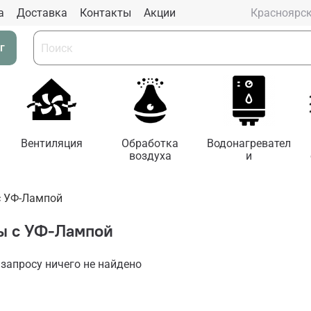
а
Доставка
Контакты
Aкции
Красноярс
г
Вентиляция
Обработка
Водонагревател
воздуха
и
с УФ-Лампой
ы с УФ-Лампой
запросу ничего не найдено