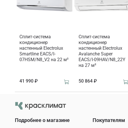
Сплит-система
Сплит-система
кондиционер
кондиционер
настенный Electrolux
настенный Electrolux
Smartline EACS/I-
Avalanche Super
07HSM/N8_V2 на 22 м²
EACS/I-09HAV/N8_22Y
на 27 м²
41 990 ₽
50 864 ₽
Подробнее о магазине
Покупателям