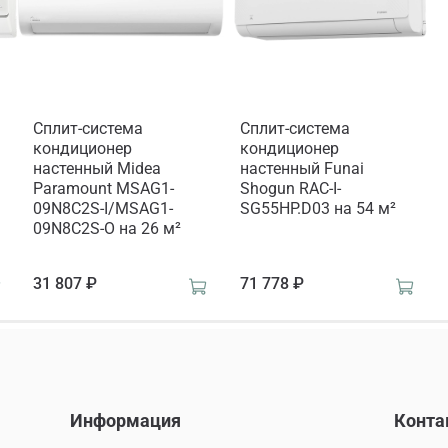
Сплит-система
Сплит-система
кондиционер
кондиционер
настенный Midea
настенный Funai
Paramount MSAG1-
Shogun RAC-I-
09N8C2S-I/MSAG1-
SG55HP.D03 на 54 м²
09N8C2S-O на 26 м²
31 807 ₽
71 778 ₽
Информация
Конта