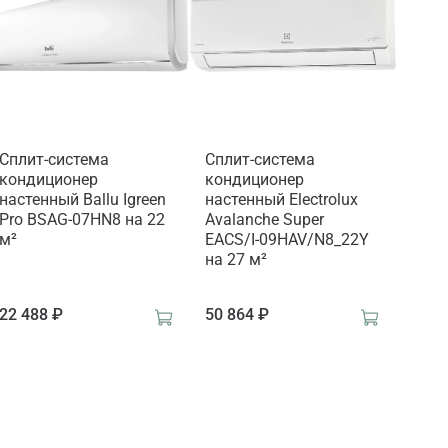
Сплит-система
Сплит-система
кондиционер
кондиционер
настенный Ballu Igreen
настенный Electrolux
Pro BSAG-07HN8 на 22
Avalanche Super
м²
EACS/I-09HAV/N8_22Y
на 27 м²
22 488 ₽
50 864 ₽