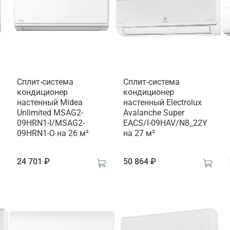
Сплит-система
Сплит-система
кондиционер
кондиционер
настенный Midea
настенный Electrolux
Unlimited MSAG2-
Avalanche Super
09HRN1-I/MSAG2-
EACS/I-09HAV/N8_22Y
09HRN1-O на 26 м²
на 27 м²
24 701 ₽
50 864 ₽