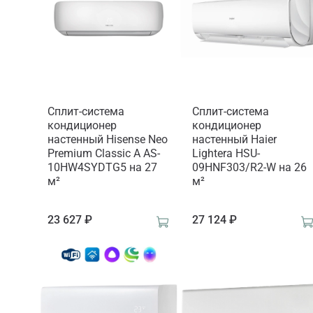
Сплит-система
Сплит-система
кондиционер
кондиционер
настенный Hisense Neo
настенный Haier
Premium Classic A AS-
Lightera HSU-
10HW4SYDTG5 на 27
09HNF303/R2-W на 26
м²
м²
23 627 ₽
27 124 ₽