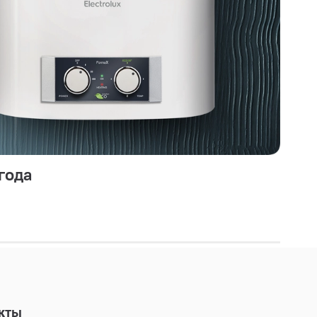
года
кты