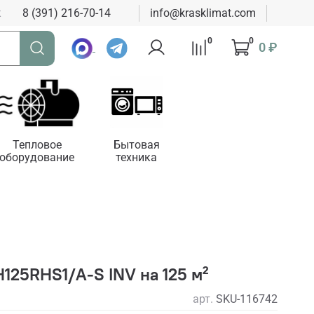
к
8 (391) 216-70-14
info@krasklimat.com
0
0
0 ₽
Тепловое
Бытовая
оборудование
техника
25RHS1/A-S INV на 125 м²
арт.
SKU-116742