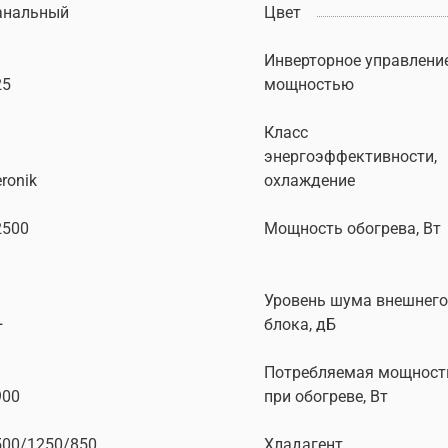
анальный
Цвет
Инверторное управлени
25
мощностью
Класс
энергоэффективности,
ronik
охлаждение
2500
Мощность обогрева, Вт
Уровень шума внешнего
+
блока, дБ
Потребляемая мощност
900
при обогреве, Вт
500/1250/850
Хладагент