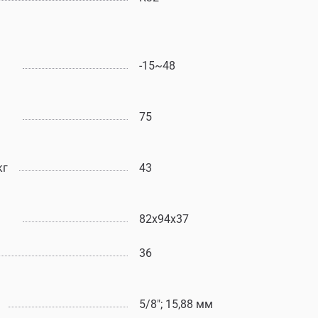
-15~48
75
кг
43
82x94x37
36
5/8"; 15,88 мм