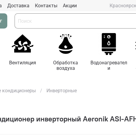
а
Доставка
Контакты
Aкции
Красноярс
г
Вентиляция
Обработка
Водонагревател
воздуха
и
 кондиционеры
Инверторные
иционер инверторный Aeronik ASI-AFH1