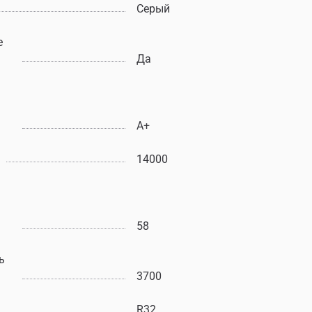
Серый
е
Да
A+
14000
58
ь
3700
R32