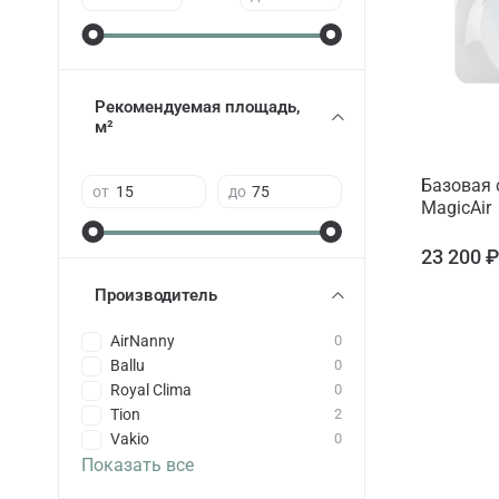
Рекомендуемая площадь,
м²
Базовая 
от
до
MagicAir
23 200 
Производитель
AirNanny
0
Ballu
0
Royal Clima
0
Tion
2
Vakio
0
Показать все