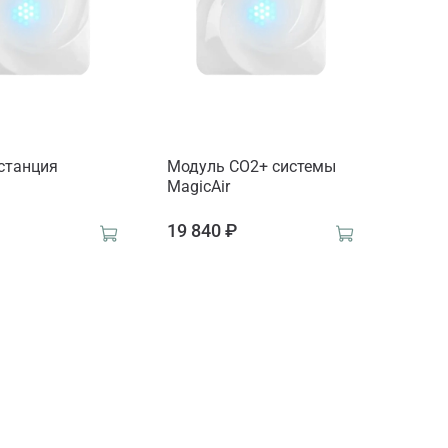
станция
Модуль СО2+ системы
MagicAir
₽
19 840 ₽