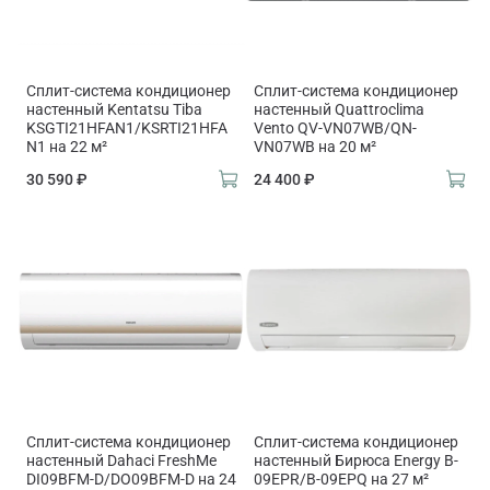
Сплит-система кондиционер
Сплит-система кондиционер
настенный Kentatsu Tiba
настенный Quattroclima
KSGTI21HFAN1/KSRTI21HFA
Vento QV-VN07WB/QN-
N1 на 22 м²
VN07WB на 20 м²
30 590 ₽
24 400 ₽
Сплит-система кондиционер
Сплит-система кондиционер
настенный Dahaci FreshMe
настенный Бирюса Energy B-
DI09BFM-D/DO09BFM-D на 24
09EPR/B-09EPQ на 27 м²