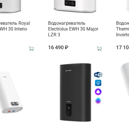
еватель Royal
Водонагреватель
Водон
WH 30 Interio
Electrolux EWH 30 Major
Therm
LZR 3
Invert
₽
16 490 ₽
17 10