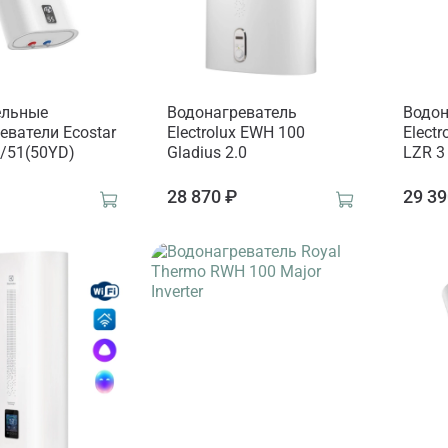
ельные
Водонагреватель
Водон
еватели Ecostar
Electrolux EWH 100
Elect
/51(50YD)
Gladius 2.0
LZR 3
₽
28 870 ₽
29 39