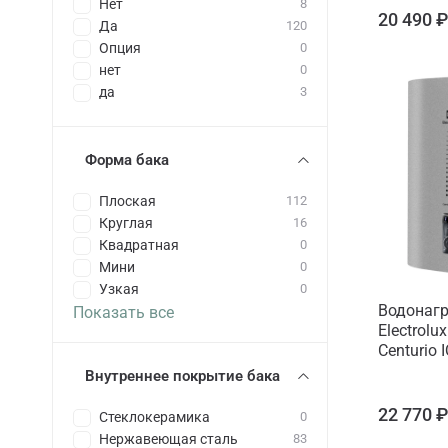
Нет
8
20 490 
Да
120
Опция
0
нет
0
да
3
Форма бака
Плоская
112
Круглая
16
Квадратная
0
Мини
0
Узкая
0
Водонагр
Показать все
Electrolu
Centurio I
Внутреннее покрытие бака
22 770 
Стеклокерамика
0
Нержавеющая сталь
83