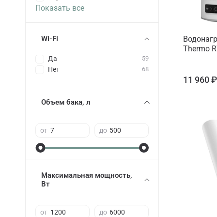
Показать все
Wi-Fi
Водонагр
Thermo R
Да
59
Нет
68
11 960 
Объем бака, л
от
до
Максимальная мощность,
Вт
от
до