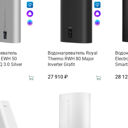
еватель
Водонагреватель Royal
Водон
x EWH 50
Thermo RWH 80 Major
Elect
Q 3.0 Silver
Inverter Grafit
SmartI
₽
27 910 ₽
28 12