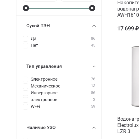
Накопит
водонагр
AWH1610
Сухой ТЭН
17 699 
Да
86
Нет
45
Тип управления
Электронное
76
Механическое
13
Инверторное
56
электронное
2
Wi-Fi
59
Водонагр
Electrolu
Наличие УЗО
LZR 3