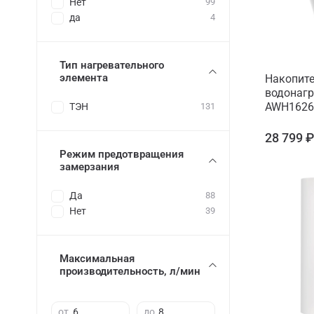
Нет
99
да
4
Тип нагревательного
элемента
Накопит
водонагр
AWH1626
ТЭН
131
28 799 
Режим предотвращения
замерзания
Да
88
Нет
39
Максимальная
производительность, л/мин
от
до