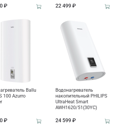
0 ₽
22 499 ₽
агреватель Ballu
Водонагреватель
 100 Azurro
накопительный PHILIPS
er
UltraHeat Smart
AWH1620/51(30YC)
0 ₽
24 599 ₽