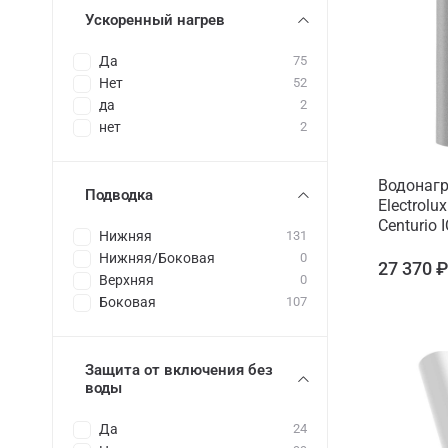
Ускоренный нагрев
Да
75
Нет
52
да
2
нет
2
Водонагр
Подводка
Electrolu
Centurio I
Нижняя
131
Нижняя/Боковая
0
27 370 
Верхняя
0
Боковая
107
Защита от включения без
воды
Да
24