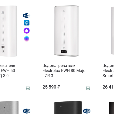
еватель
Водонагреватель
Водон
x EWH 50
Electrolux EWH 80 Major
Elect
Q 3.0
LZR 3
SmartI
₽
25 590 ₽
26 41