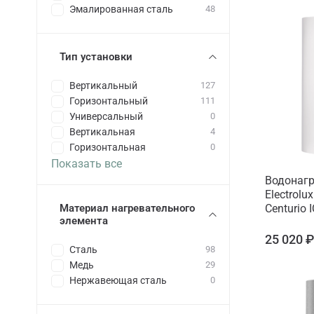
Эмалированная сталь
48
Тип установки
Вертикальный
127
Горизонтальный
111
Универсальный
0
Вертикальная
4
Горизонтальная
0
Показать все
Водонагр
Electrolu
Материал нагревательного
Centurio I
элемента
25 020 
Сталь
98
Медь
29
Нержавеющая сталь
0