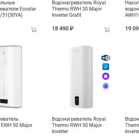
ельные
Водонагреватель Royal
Нако
еватели Ecostar
Thermo RWH 30 Major
водон
/51(30YA)
Inverter Grafit
AWH16
₽
18 490 ₽
19 09
еватель
Водонагреватель Royal
Водон
x EWH 50 Major
Thermo RWH 50 Major
Therm
Inverter
Inverte