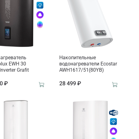
агреватель
Накопительные
rolux EWH 30
водонагреватели Ecostar
nverter Grafit
AWH1617/51(80YB)
0 ₽
28 499 ₽