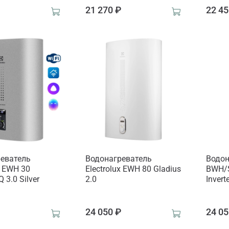
₽
21 270 ₽
22 45
еватель
Водонагреватель
Водон
x EWH 30
Electrolux EWH 80 Gladius
BWH/S
Q 3.0 Silver
2.0
Invert
₽
24 050 ₽
24 05