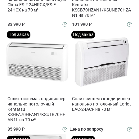
Clima ES-F 24HRCX/ES-E
Kentatsu
24HCX на 70 м²
KSCB70HZAN1/KSUNB70HZA
N1 на 70 м²
83 990 ₽
101 990 ₽
Под заказ
Под заказ
Сплит-система кондиционер
Сплит-система кондиционер
напольно-потолочный
напольно-потолочный Loriot
Kentatsu
LAC-24ACF на 70 м²
KSHFA70HFAN1/KSUTB70HF
AN1L на 70 м²
85 990 ₽
Цена по запросу