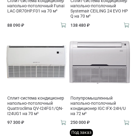
Сплит-система кондиционер
Сплит-система кондиционер
напольно-потолочный Funai
напольно-потолочный
LAC-DR70HP.F01 на 70 м²
Systemair CEILING 24 EVO HP
Q на 70 м²
88 090 ₽
138 480 ₽
Сплит-система кондиционер
Полупромышленный
напольно-потолочный
напольно-потолочный
Quattroclima QV-I24FG1/QN-
кондиционер IGC IFХ-24H/U
I24UG1 на 70 м²
на 72 м²
97 300 ₽
250 000 ₽
Под заказ