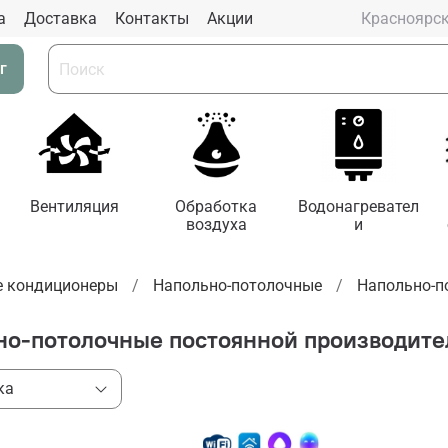
а
Доставка
Контакты
Aкции
Красноярс
г
Вентиляция
Обработка
Водонагревател
воздуха
и
 кондиционеры
Напольно-потолочные
Напольно-по
но-потолочные постоянной производител