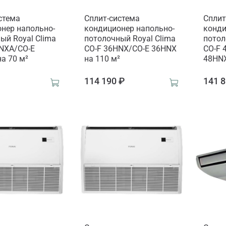
стема
Сплит-система
Сплит
нер напольно-
кондиционер напольно-
конди
ый Royal Clima
потолочный Royal Clima
потол
NXA/CO-E
CO-F 36HNX/CO-E 36HNX
CO-F 
а 70 м²
на 110 м²
48HNX
₽
114 190 ₽
141 8