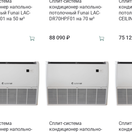
стема
Сплит-система
Сплит
нер напольно-
кондиционер напольно-
конди
ый Funai LAC-
потолочный Funai LAC-
потол
01 на 50 м²
DR70HP.F01 на 70 м²
CEILI
₽
88 090 ₽
75 12
стема
Сплит-система
Сплит
нер напольно-
кондиционер напольно-
конди