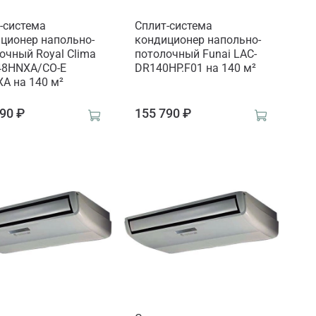
-система
Сплит-система
ционер напольно-
кондиционер напольно-
очный Royal Clima
потолочный Funai LAC-
48HNXA/CO-E
DR140HP.F01 на 140 м²
A на 140 м²
90 ₽
155 790 ₽