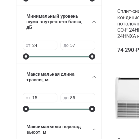
Сплит-си
Минимальный уровень
кондицио
шума внутреннего блока,
потолочн
дБ
CO-F 24H
24HNXA н
от
до
74 290 
Максимальная длина
трассы, м
от
до
Максимальный перепад
высот, м