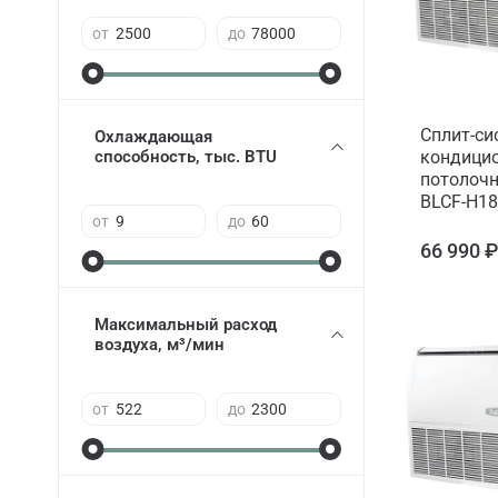
от
до
Сплит-си
Охлаждающая
способность, тыс. BTU
кондицио
потолоч
BLCF-H18
от
до
66 990 
Максимальный расход
воздуха, м³/мин
от
до