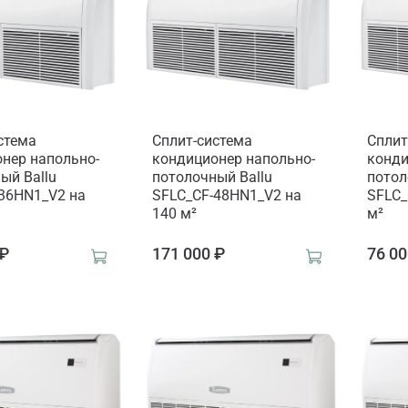
стема
Сплит-система
Сплит
нер напольно-
кондиционер напольно-
конди
ый Ballu
потолочный Ballu
потол
36HN1_V2 на
SFLC_CF-48HN1_V2 на
SFLC_
140 м²
м²
 ₽
171 000 ₽
76 00