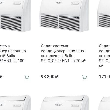
стема
Сплит-система
Сплит
нер напольно-
кондиционер напольно-
конди
ый Ballu
потолочный Ballu
потол
36HN1 на 100
SFLC_CF-24HN1 на 70 м²
SFLC_
м²
 ₽
98 200 ₽
171 0