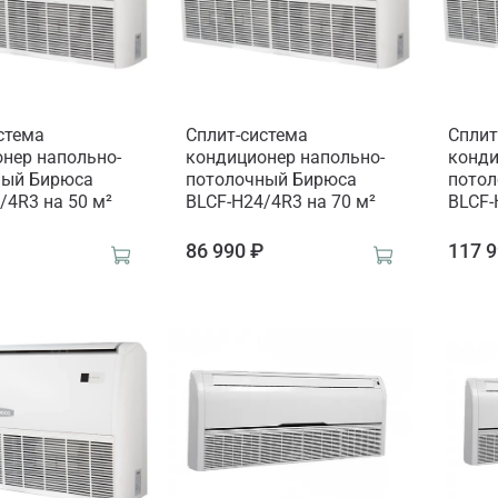
стема
Сплит-система
Сплит
нер напольно-
кондиционер напольно-
конди
ный Бирюса
потолочный Бирюса
пото
/4R3 на 50 м²
BLCF-H24/4R3 на 70 м²
BLCF-
₽
86 990 ₽
117 9