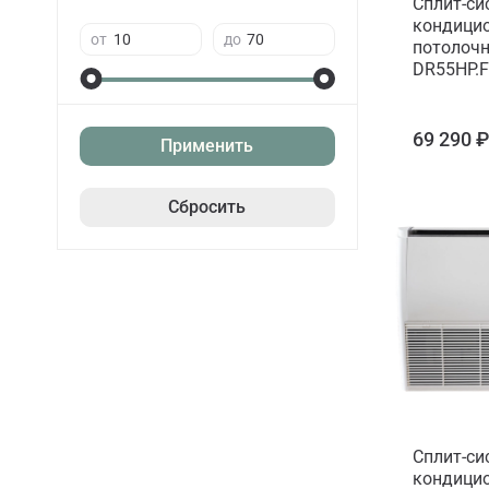
Сплит-си
кондицио
от
до
потолочн
DR55HP.F
69 290 
Применить
Сбросить
Сплит-си
кондицио