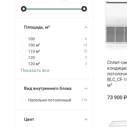
Площадь, м²
100
6
100 м²
14
110 м²
15
120
0
Сплит-си
120 м²
0
кондицио
Показать все
потолочн
BLC_CF-1
м²
Вид внутреннего блока
73 900 
Напольно-потолочный
174
Цвет