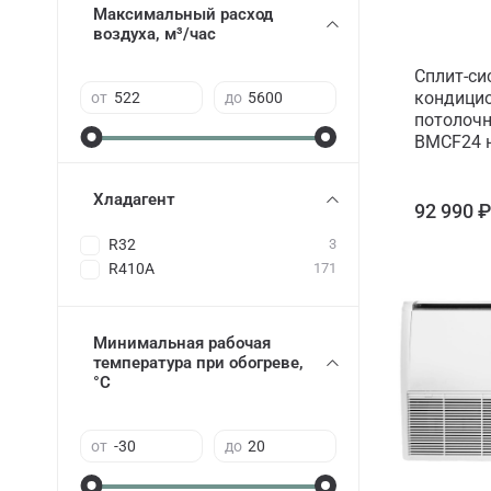
Максимальный расход
воздуха, м³/час
Сплит-си
кондицио
от
до
потолоч
BMCF24 н
Хладагент
92 990 
R32
3
R410A
171
Минимальная рабочая
температура при обогреве,
°C
от
до