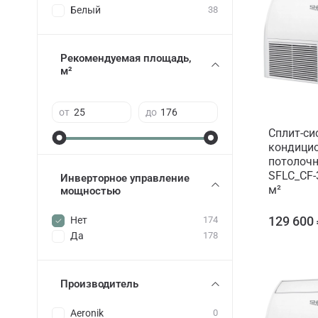
Белый
38
Рекомендуемая площадь,
м²
от
до
Сплит-си
кондицио
потолочн
SFLC_CF-
Инверторное управление
м²
мощностью
129 600
Нет
174
Да
178
Производитель
Aeronik
0