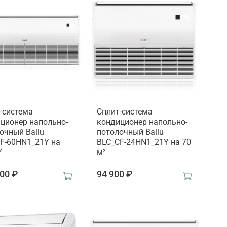
-система
Сплит-система
ционер напольно-
кондиционер напольно-
очный Ballu
потолочный Ballu
F-60HN1_21Y на
BLC_CF-24HN1_21Y на 70
²
м²
00 ₽
94 900 ₽