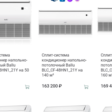
стема
Сплит-система
Сплит
нер напольно-
кондиционер напольно-
конди
ый Ballu
потолочный Ballu
потол
8HN1_21Y на 50
BLC_CF-48HN1_21Y на
BLC_C
140 м²
160 м
₽
163 200 ₽
169 4