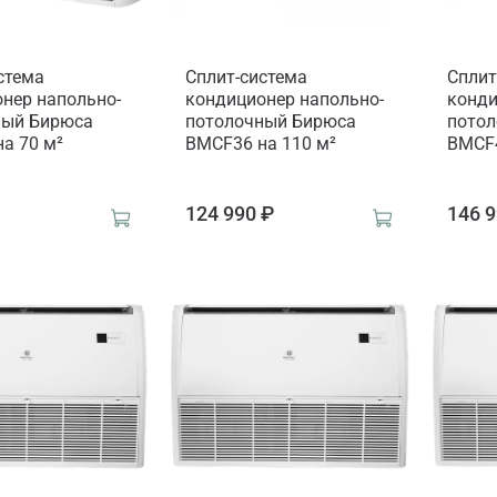
стема
Сплит-система
Сплит
нер напольно-
кондиционер напольно-
конди
ный Бирюса
потолочный Бирюса
пото
а 70 м²
BMCF36 на 110 м²
BMCF4
₽
124 990 ₽
146 9