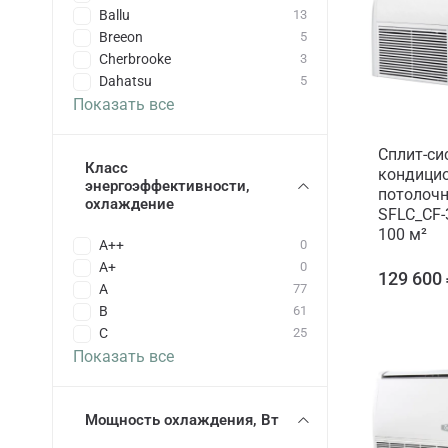
Ballu
13
Breeon
5
Cherbrooke
3
Dahatsu
5
Показать все
Сплит-си
Класс
кондицио
энергоэффективности,
потолочн
охлаждение
SFLC_CF-
100 м²
A++
0
A+
0
129 600
A
77
B
61
C
25
Показать все
Мощность охлаждения, Вт