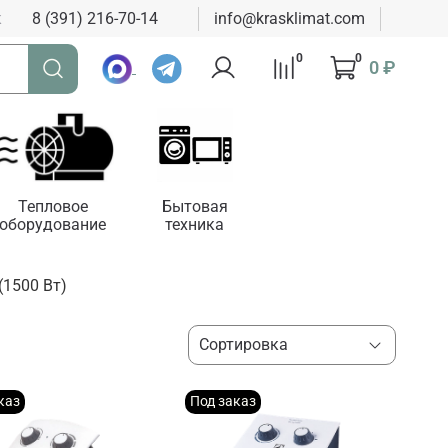
к
8 (391) 216-70-14
info@krasklimat.com
0
0
0 ₽
Тепловое
Бытовая
оборудование
техника
(1500 Вт)
каз
Под заказ