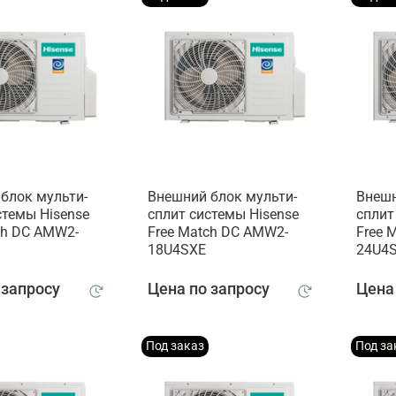
блок мульти-
Внешний блок мульти-
Внешн
стемы Hisense
сплит системы Hisense
сплит
ch DC AMW2-
Free Match DC AMW2-
Free 
18U4SXE
24U4
 запросу
Цена по запросу
Цена
Под заказ
Под за