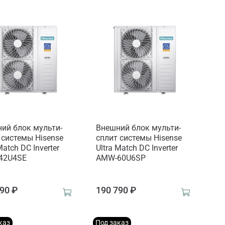
ий блок мульти-
Внешний блок мульти-
 системы Hisense
сплит системы Hisense
Match DC Inverter
Ultra Match DC Inverter
42U4SE
AMW-60U6SP
90 ₽
190 790 ₽
каз
Под заказ