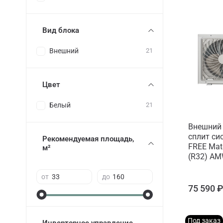
Вид блока
Внешний
21
Цвет
Белый
21
Внешний 
сплит си
Рекомендуемая площадь,
FREE Matc
м²
(R32) A
от
до
75 590 
Под заказ