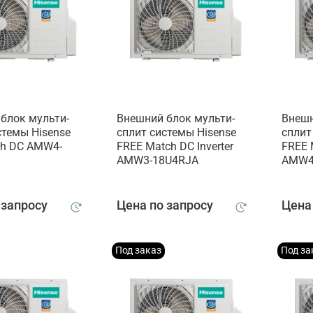
блок мульти-
Внешний блок мульти-
Внешн
стемы Hisense
сплит системы Hisense
сплит
ch DC AMW4-
FREE Match DC Inverter
FREE 
AMW3-18U4RJA
AMW4
 запросу
Цена по запросу
Цена
Под заказ
Под за