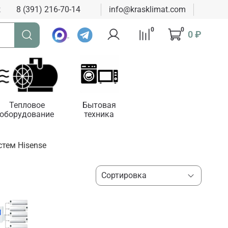
к
8 (391) 216-70-14
info@krasklimat.com
0
0
0 ₽
Тепловое
Бытовая
оборудование
техника
стем Hisense