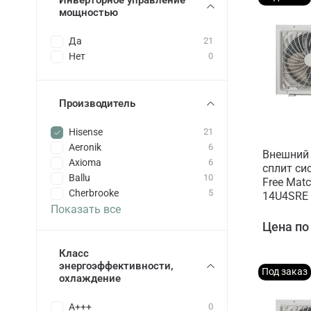
Инверторное управление
мощностью
Да
21
Нет
0
Производитель
Hisense
21
Aeronik
6
Внешний 
Axioma
6
сплит си
Ballu
10
Free Mat
Cherbrooke
5
14U4SRE
Показать все
Цена по
Класс
энергоэффективности,
Под заказ
охлаждение
A+++
0