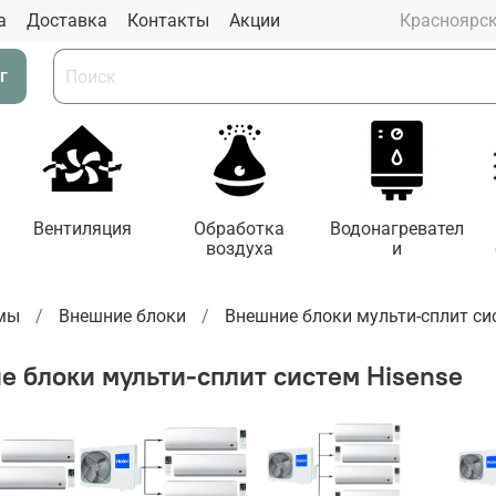
а
Доставка
Контакты
Aкции
Красноярс
г
Вентиляция
Обработка
Водонагревател
воздуха
и
емы
Внешние блоки
Внешние блоки мульти-сплит си
е блоки мульти-сплит систем Hisense