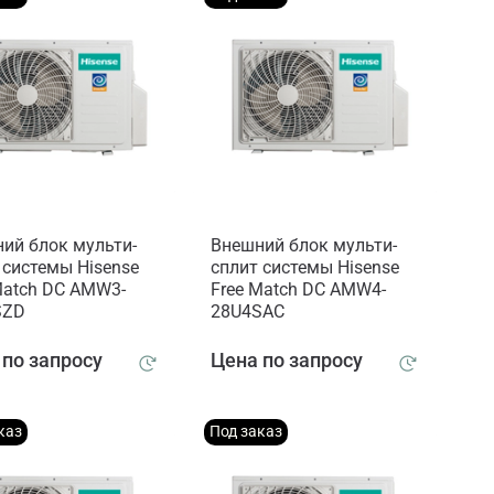
ий блок мульти-
Внешний блок мульти-
 системы Hisense
сплит системы Hisense
Match DC AMW3-
Free Match DC AMW4-
SZD
28U4SAC
 по запросу
Цена по запросу
каз
Под заказ