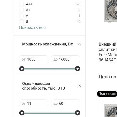
A++
20
A+
0
A
1
B
0
Показать все
Внешний 
Мощность охлаждения, Вт
сплит си
Free Mat
от
до
36U4SAC
Цена по
Охлаждающая
способность, тыс. BTU
Под заказ
от
до