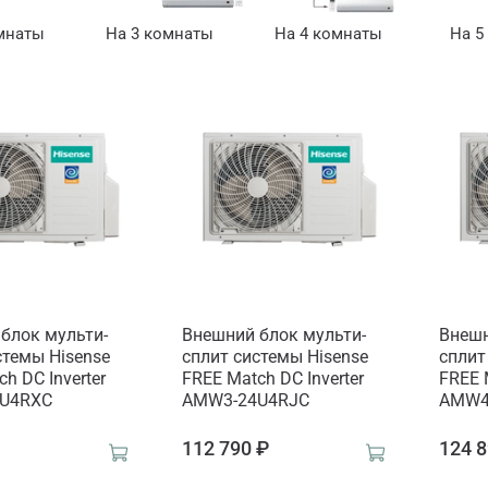
мнаты
На 3 комнаты
На 4 комнаты
На 5
блок мульти-
Внешний блок мульти-
Внешн
стемы Hisense
сплит системы Hisense
сплит
h DC Inverter
FREE Match DC Inverter
FREE 
U4RXC
AMW3-24U4RJC
AMW4
₽
112 790 ₽
124 8