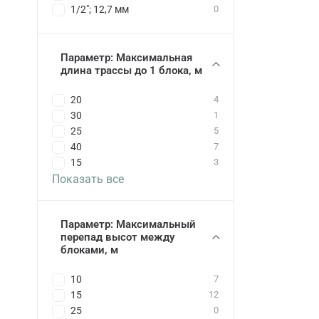
1/2"; 12,7 мм
0
Параметр: Максимальная
длина трассы до 1 блока, м
20
4
30
1
25
5
40
7
15
3
Показать все
Параметр: Максимальный
перепад высот между
блоками, м
10
7
15
12
25
0