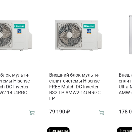
блок мульти-
Внешний блок мульти-
Внешн
стемы Hisense
сплит системы Hisense
сплит
h DC Inverter
FREE Match DC Inverter
Ultra 
MW2-14U4RGC
R32 LP AMW2-14U4RGC
AMW-
LP
₽
79 190 ₽
178 0
Под заказ
Под за