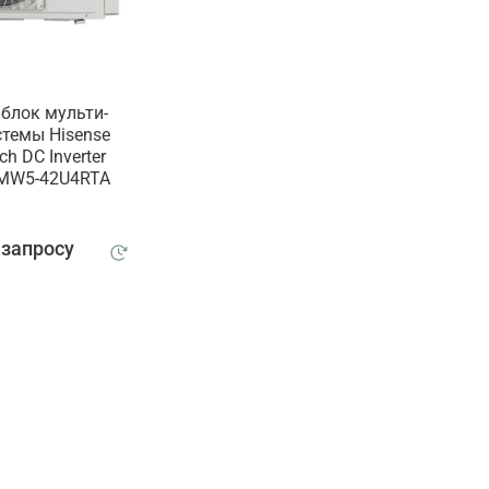
блок мульти-
стемы Hisense
h DC Inverter
AMW5-42U4RTA
 запросу