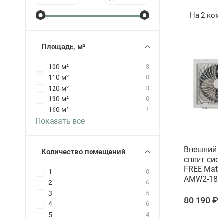
На 2 ко
Площадь, м²
100 м²
3
110 м²
0
120 м²
3
130 м²
0
160 м²
1
Показать все
Внешний 
Количество помещений
сплит си
FREE Matc
1
0
AMW2-18
2
6
3
5
80 190 
4
6
5
4