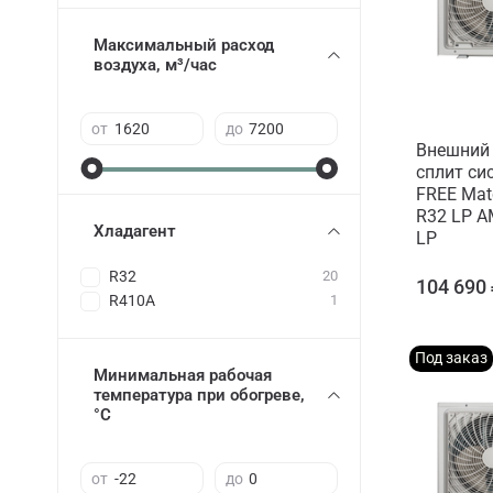
Максимальный расход
воздуха, м³/час
от
до
Внешний 
сплит си
FREE Matc
R32 LP 
Хладагент
LP
R32
20
104 690
R410A
1
Под заказ
Минимальная рабочая
температура при обогреве,
°C
от
до